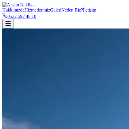
Hakkımızda
Hizmetlerimiz
Galeri
Neden Biz?
İletişim
0532 597 48 10